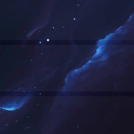
点击加载
）国际平
新闻中心
联系我们
公司新闻
公司地址：山