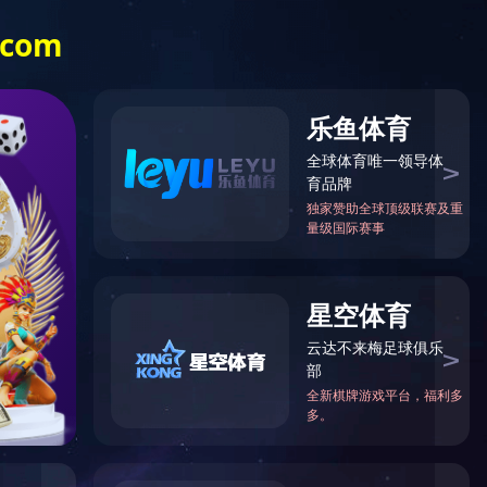
MENU
?