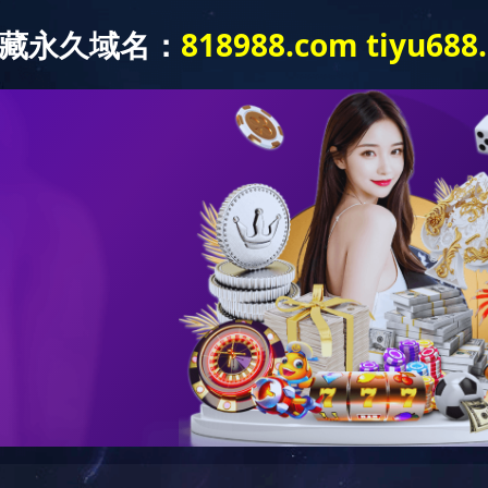
职工风采
厂区风光