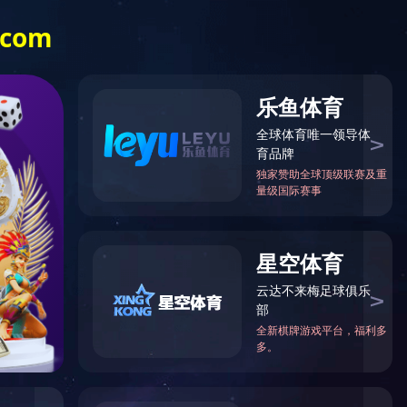
MENU
?